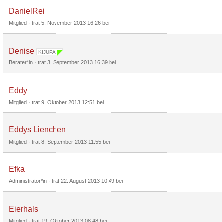
DanielRei
Mitglied
· trat
5. November 2013 16:26
bei
Denise
KIJUPA
Berater*in
· trat
3. September 2013 16:39
bei
Eddy
Mitglied
· trat
9. Oktober 2013 12:51
bei
Eddys Lienchen
Mitglied
· trat
8. September 2013 11:55
bei
Efka
Administrator*in
· trat
22. August 2013 10:49
bei
Eierhals
Mitglied
· trat
19. Oktober 2013 08:48
bei