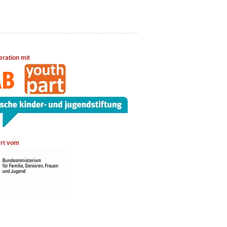
eration mit
rt vom