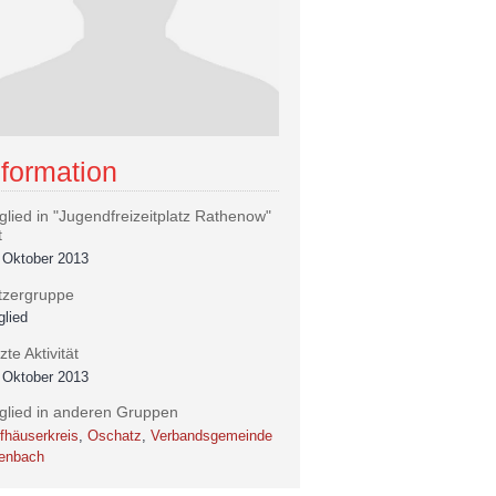
nformation
glied in "Jugendfreizeitplatz Rathenow"
t
 Oktober 2013
tzergruppe
glied
zte Aktivität
 Oktober 2013
tglied in anderen Gruppen
fhäuserkreis
,
Oschatz
,
Verbandsgemeinde
fenbach