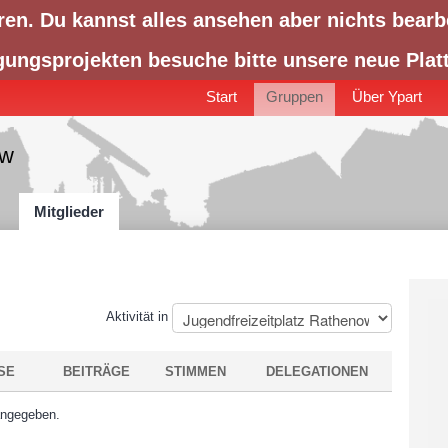
ren. Du kannst alles ansehen aber nichts bearb
gungsprojekten besuche bitte unsere neue Pla
Start
Gruppen
Über Ypart
ow
Mitglieder
Aktivität in
SE
BEITRÄGE
STIMMEN
DELEGATIONEN
angegeben.