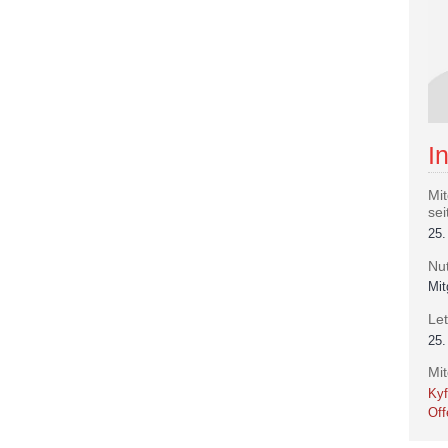
I
Mit
sei
25.
Nu
Mit
Let
25.
Mi
Kyf
Of